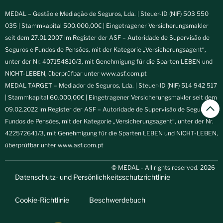
MEDAL – Gestão e Mediação de Seguros, Lda. | Steuer-ID (NIF) 503 550
035 | Stammkapital 500.000,00€ | Eingetragener Versicherungsmakler
seit dem 27.01.2007 im Register der ASF – Autoridade de Supervisão de
Seguros e Fundos de Pensões, mit der Kategorie „Versicherungsagent“,
unter der Nr. 407154810/3, mit Genehmigung für die Sparten LEBEN und
NICHT-LEBEN, überprüfbar unter
www.asf.com.pt
MEDAL TARGET – Mediador de Seguros, Lda. | Steuer-ID (NIF) 514 942 517
| Stammkapital 60.000,00€ | Eingetragener Versicherungsmakler seit dem
09.02.2022 im Register der ASF – Autoridade de Supervisão de Seguros e
Fundos de Pensões, mit der Kategorie „Versicherungsagent“, unter der Nr.
422572641/3, mit Genehmigung für die Sparten LEBEN und NICHT-LEBEN,
überprüfbar unter
www.asf.com.pt
© MEDAL - All rights reserved. 2026
Datenschutz- und Persönlichkeitsschutzrichtlinie
Cookie-Richtlinie
Beschwerdebuch