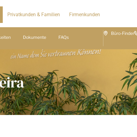
Privatkunden & Familien
Firmenkunden
Büro-Finder
keiten
Dokumente
FAQs
eira