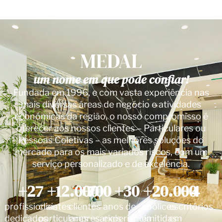
MEDAL
um nome em que pode confiar!
Fundada em 1996, e com vasta experiência nas
mais diversas áreas de negócio e atividades
económicas da região, o nosso compromisso é
oferecer aos nossos clientes – Particulares ou
Pessoas Coletivas – as melhores soluções do
mercado para os mais variados riscos, com um
serviço personalizado e de excelência.
+
27
+
12.000
+
700
+
30
+
20.000
+
4
profissionais
clientes
clientes
anos de
apólices
escritórios
dedicados
particulares
empresariais
experiência
emitidas
em