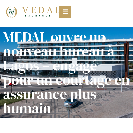
MEDAL ouvre un
nouveau bureau à
Lagos – engagé
pour un courtage en
assurance plus
humain