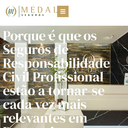
Porque é que os
Seguros de
Responsabilidade
Civil Profissional
estão a tornar-se
cada vez mais
relevantes em